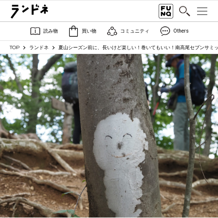
読み物
買い物
コミュニティ
Others
TOP
ランドネ
夏山シーズン前に、長いけど楽しい！巻いてもいい！南高尾セブンサミ