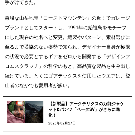
手がけてきた。
急峻な山岳地帯「コーストマウンテン」の近くでガレージ
ブランドとしてスタートし
、1991年に始祖鳥をモチーフ
にした現在の社名へと変更。
縫製やパターン、素材選びに
至るまで妥協のない姿勢で知られ、デザイナー自身が極限
の状況で必要とするギアをゼロから開発する「デザインフ
ロムスクラッチ」の哲学のもと、高品質な
製品を生み出し
続けている。
とくにゴアテックスを使用したウエアは、登
山者のなかでも愛用者が多い。
【新製品】アークテリクスの万能ジャケ
ット&パンツ「ベータSV」がさらに進
化！
2026年02月27日