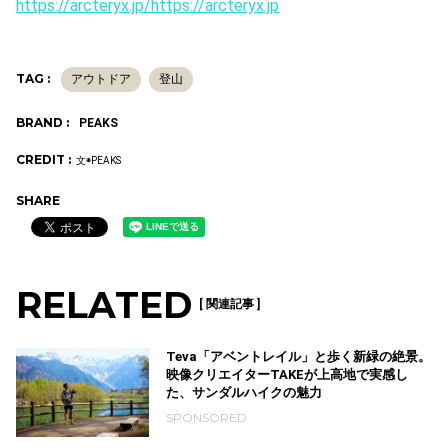
https://arcteryx.jp/https://arcteryx.jp
TAG :
アウトドア
登山
BRAND :
PEAKS
CREDIT :
文◉PEAKS
SHARE
RELATED
[ 関連記事 ]
Teva「アベントレイル」と歩く新緑の絶景。
映像クリエイターTAKEが上高地で実感し
た、サンダルハイクの魅力
SPONSORED