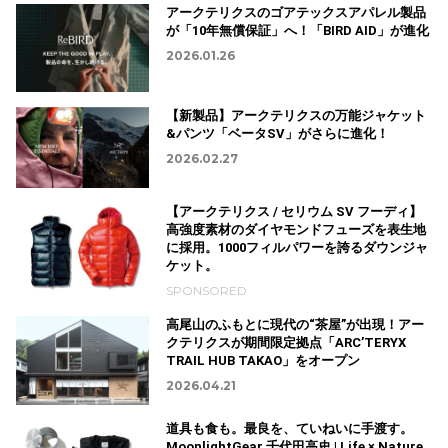
アークテリクスのゴアテックスアパレル製品
が「10年無償保証」へ！「BIRD AID」が進化
2026.01.26
【新製品】アークテリクスの万能ジャケット
&パンツ「ベータSV」がさらに進化！
2026.02.27
【アークテリクス / セリウム SV フーディ】
高強度素材のダイヤモンドフューズを表生地
に採用。1000フィルパワーを誇るダウンジャ
ケット。
SPONSORED
高尾山のふもとに現代の“茶屋”が出現！アー
クテリクスが期間限定拠点「ARC’TERYX
TRAIL HUB TAKAO」をオープン
2026.04.21
道具も食も。最良を、ていねいに手渡す。
MoonlightGear 千代田高史 | Life × Nature