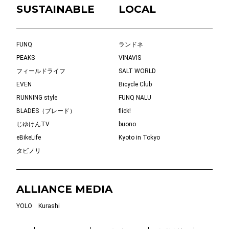
SUSTAINABLE
LOCAL
FUNQ
ランドネ
PEAKS
VINAVIS
フィールドライフ
SALT WORLD
EVEN
Bicycle Club
RUNNING style
FUNQ NALU
BLADES（ブレード）
flick!
じゆけんTV
buono
eBikeLife
Kyoto in Tokyo
タビノリ
ALLIANCE MEDIA
YOLO
Kurashi