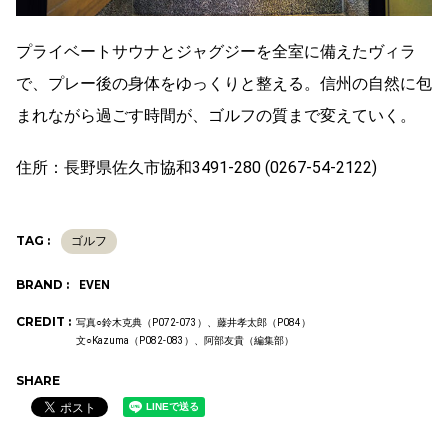
プライベートサウナとジャグジーを全室に備えたヴィラ
で、プレー後の身体をゆっくりと整える。信州の自然に包
まれながら過ごす時間が、ゴルフの質まで変えていく。
住所：長野県佐久市協和
3491-280 (
0267-54-2122)
TAG :
ゴルフ
BRAND :
EVEN
CREDIT :
写真○鈴木克典（P072-073）、藤井孝太郎（P084）
文○Kazuma（P082-083）、阿部友貴（編集部）
SHARE