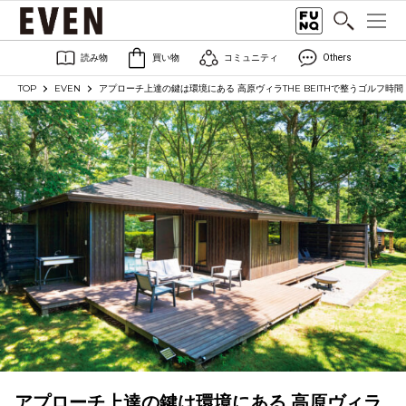
読み物
買い物
コミュニティ
Others
TOP
EVEN
アプローチ上達の鍵は環境にある 高原ヴィラTHE BEITHで整うゴルフ時間
アプローチ上達の鍵は環境にある 高原ヴィラ